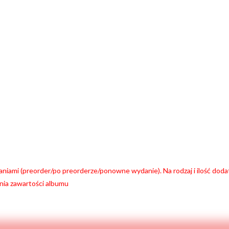
niami (preorder/po preorderze/ponowne wydanie). Na rodzaj i ilość do
nia zawartości albumu