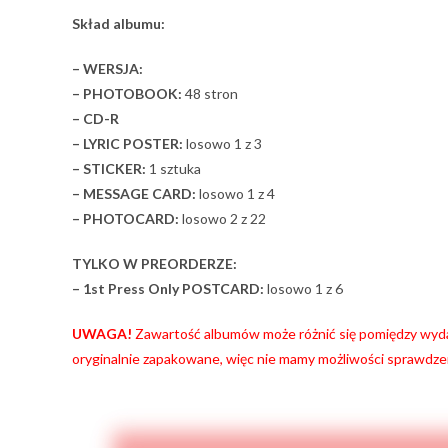
Skład albumu:
– WERSJA:
– PHOTOBOOK:
48 stron
– CD-R
– LYRIC POSTER:
losowo 1 z 3
– STICKER:
1 sztuka
– MESSAGE CARD:
losowo 1 z 4
– PHOTOCARD:
losowo 2 z 22
TYLKO W PREORDERZE:
– 1st Press Only POSTCARD:
losowo 1 z 6
UWAGA!
Zawartość albumów może różnić się pomiędzy wyda
oryginalnie zapakowane, więc nie mamy możliwości sprawdze