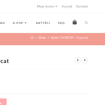
Moje konto
Koszyk
Kontakt
NAS
K-POP
ARTYŚCI
FAQ
>
Sklep
>
Apink CHOBOM – Copycat
cat
A