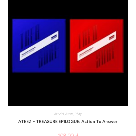
Artyści
,
Ateez
,
Płyty
ATEEZ – TREASURE EPILOGUE: Action To Answer
108,00
zł