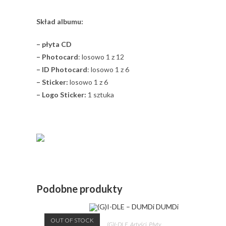
Skład albumu:
– płyta CD
– Photocard
: losowo 1 z 12
– ID Photocard
: losowo 1 z 6
– Sticker:
losowo 1 z 6
– Logo Sticker:
1 sztuka
Podobne produkty
OUT OF STOCK
(G)I-DLE
,
Artyści
,
Płyty