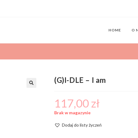
HOME
O 
(G)I-DLE – I am
117,00
zł
Brak w magazynie
Dodaj do listy życzeń