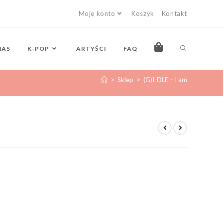
Moje konto
Koszyk
Kontakt
NAS
K-POP
ARTYŚCI
FAQ
>
Sklep
>
(G)I-DLE – I am