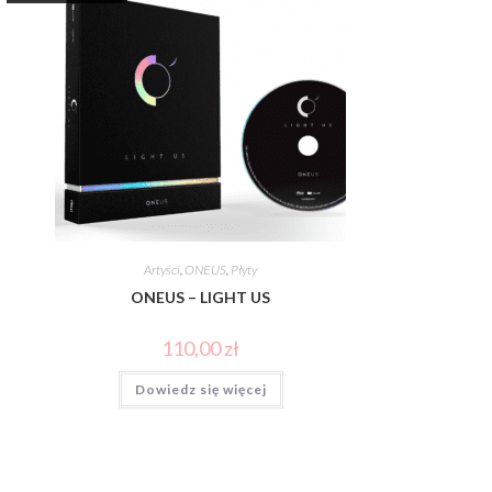
Artyści
,
ONEUS
,
Płyty
ONEUS – LIGHT US
110,00
zł
Dowiedz się więcej