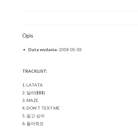
Opis
Data wydania:
2018-05-03
TRACKLIST:
1. LATATA
2. 달라($$$)
3. MAZE
4. DON’T TEXT ME
5. 알고 싶어
6. 들어줘요