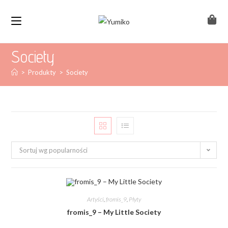
Society
>
Produkty
>
Society
Sortuj wg popularności
Artyści
,
fromis_9
,
Płyty
fromis_9 – My Little Society