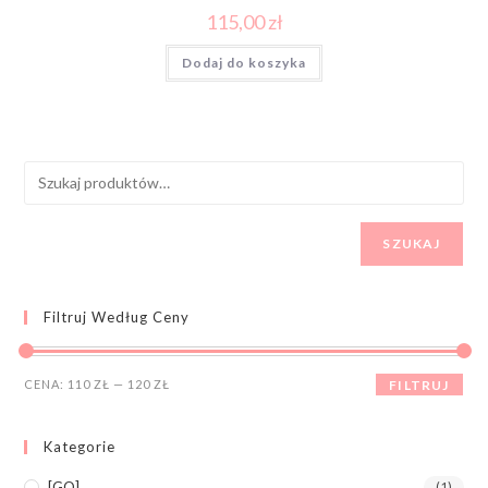
115,00
zł
Dodaj do koszyka
SZUKAJ
Filtruj Według Ceny
CENA:
110 ZŁ
—
120 ZŁ
FILTRUJ
Kategorie
[GO]
(1)