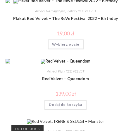
Artyści
,
Na magazynie
,
Plakaty
,
RED VELVET
Plakat Red Velvet – The ReVe Festival 2022 – Birthday
19,00
zł
Wybierz opcje
Artyści
,
Płyty
,
RED VELVET
Red Velvet – Queendom
139,00
zł
Dodaj do koszyka
OUT OF STOCK