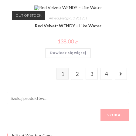
OUT OF STOCK
Artyści
,
Płyty
,
RED VELVET
Red Velvet: WENDY – Like Water
138,00
zł
Dowiedz się więcej
1
2
3
4
SZUKAJ
Filtruj Według Ceny