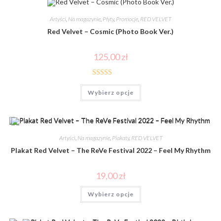
Artyści
,
Na magazynie
,
Płyty
,
Promocje
,
RED VELVET
Red Velvet – Cosmic (Photo Book Ver.)
125,00
zł
Oceniono
Wybierz opcje
5.00
na 5
Artyści
,
Na magazynie
,
Plakaty
,
RED VELVET
Plakat Red Velvet – The ReVe Festival 2022 – Feel My Rhythm
19,00
zł
Wybierz opcje