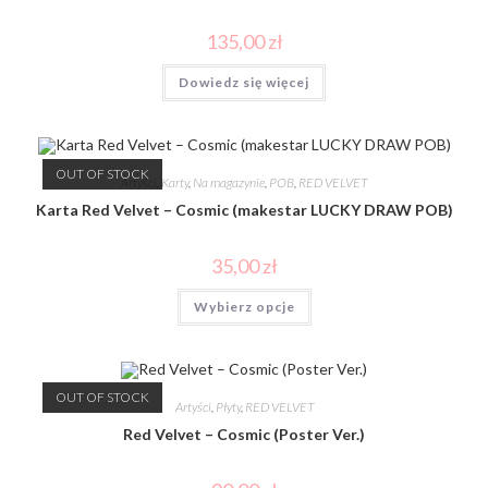
135,00
zł
Dowiedz się więcej
OUT OF STOCK
Artyści
,
Karty
,
Na magazynie
,
POB
,
RED VELVET
Karta Red Velvet – Cosmic (makestar LUCKY DRAW POB)
35,00
zł
Wybierz opcje
OUT OF STOCK
Artyści
,
Płyty
,
RED VELVET
Red Velvet – Cosmic (Poster Ver.)