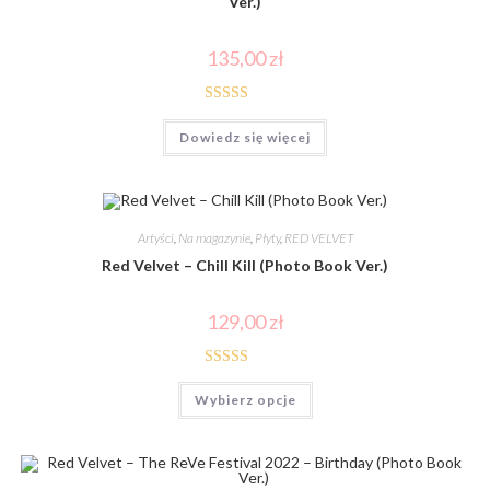
Ver.)
135,00
zł
Oceniono
Dowiedz się więcej
5.00
na 5
Artyści
,
Na magazynie
,
Płyty
,
RED VELVET
Red Velvet – Chill Kill (Photo Book Ver.)
129,00
zł
Oceniono
Wybierz opcje
5.00
na 5