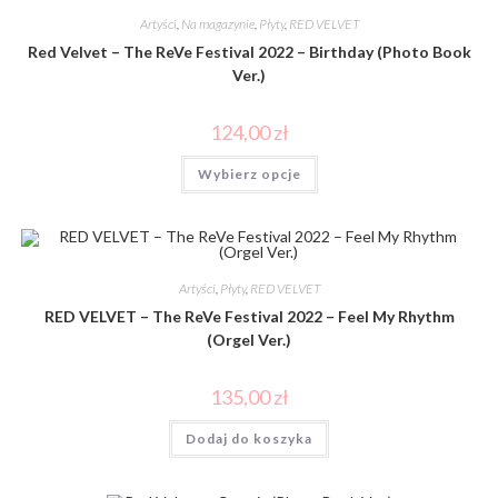
Artyści
,
Na magazynie
,
Płyty
,
RED VELVET
Red Velvet – The ReVe Festival 2022 – Birthday (Photo Book
Ver.)
124,00
zł
Wybierz opcje
Artyści
,
Płyty
,
RED VELVET
RED VELVET – The ReVe Festival 2022 – Feel My Rhythm
(Orgel Ver.)
135,00
zł
Dodaj do koszyka