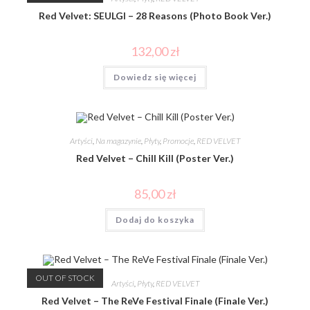
Red Velvet: SEULGI – 28 Reasons (Photo Book Ver.)
132,00
zł
Dowiedz się więcej
Artyści
,
Na magazynie
,
Płyty
,
Promocje
,
RED VELVET
Red Velvet – Chill Kill (Poster Ver.)
85,00
zł
Dodaj do koszyka
OUT OF STOCK
Artyści
,
Płyty
,
RED VELVET
Red Velvet – The ReVe Festival Finale (Finale Ver.)