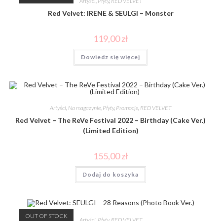
Artyści
,
Płyty
,
RED VELVET
Red Velvet: IRENE & SEULGI – Monster
119,00
zł
Dowiedz się więcej
Artyści
,
Na magazynie
,
Płyty
,
Promocje
,
RED VELVET
Red Velvet – The ReVe Festival 2022 – Birthday (Cake Ver.)
(Limited Edition)
155,00
zł
Dodaj do koszyka
OUT OF STOCK
Artyści
,
Płyty
,
RED VELVET