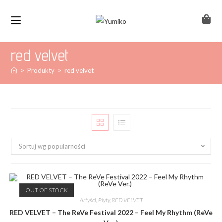
red velvet
>
Produkty
>
red velvet
Sortuj wg popularności
OUT OF STOCK
Artyści
,
Płyty
,
RED VELVET
RED VELVET – The ReVe Festival 2022 – Feel My Rhythm (ReVe