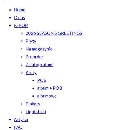
Home
O nas
K-POP
2026 SEASON’S GREETINGS
Płyty
Na magazynie
Preorder
Z autografami
Karty
POB
album + POB
albumowe
Plakaty
Lightsticki
Artyści
FAQ