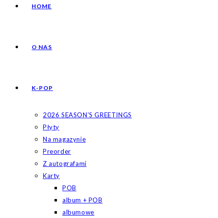
HOME
O NAS
K-POP
2026 SEASON’S GREETINGS
Płyty
Na magazynie
Preorder
Z autografami
Karty
POB
album + POB
albumowe