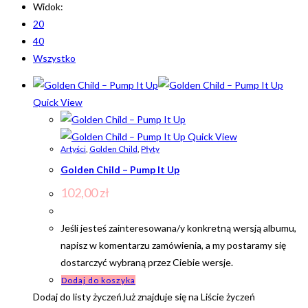
Widok:
20
40
Wszystko
Quick View
Quick View
Artyści
,
Golden Child
,
Płyty
Golden Child – Pump It Up
102,00
zł
Jeśli jesteś zainteresowana/y konkretną wersją albumu,
napisz w komentarzu zamówienia, a my postaramy się
dostarczyć wybraną przez Ciebie wersje.
Dodaj do koszyka
Dodaj do listy życzeń
Już znajduje się na Liście życzeń