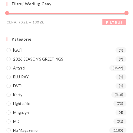
Filtruj Według Ceny
CENA:
90 ZŁ
—
130 ZŁ
FILTRUJ
Kategorie
[GO]
(1)
2026 SEASON'S GREETINGS
(2)
Artyści
(3622)
BLU-RAY
(1)
DVD
(1)
Karty
(516)
Lightsticki
(73)
Magazyn
(4)
MD
(31)
Na Magazynie
(1185)