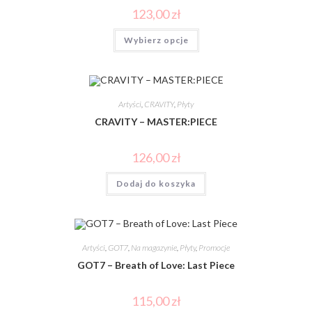
123,00
zł
Wybierz opcje
Artyści
,
CRAVITY
,
Płyty
CRAVITY – MASTER:PIECE
126,00
zł
Dodaj do koszyka
Artyści
,
GOT7
,
Na magazynie
,
Płyty
,
Promocje
GOT7 – Breath of Love: Last Piece
115,00
zł