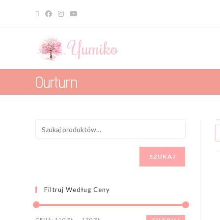
Ourturn
SZUKAJ
Filtruj Według Ceny
CENA:
110 ZŁ
—
130 ZŁ