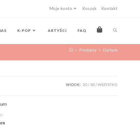
Moje konto
Koszyk
Kontakt
NAS
K-POP
ARTYŚCI
FAQ
>
Produkty
>
Ourturn
WIDOK:
20
40
WSZYSTKO
ty
urn