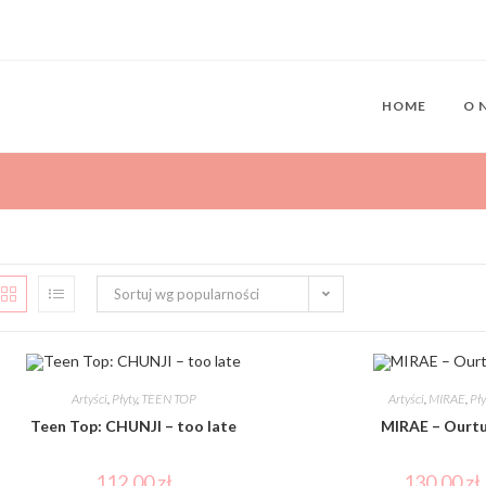
HOME
O 
Sortuj wg popularności
Artyści
,
Płyty
,
TEEN TOP
Artyści
,
MIRAE
,
Pły
Teen Top: CHUNJI – too late
MIRAE – Ourt
112,00
zł
130,00
zł