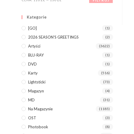
FILTRUJ
Kategorie
[GO]
(1)
2026 SEASON'S GREETINGS
(2)
Artyści
(3622)
BLU-RAY
(1)
DVD
(1)
Karty
(516)
Lightsticki
(73)
Magazyn
(4)
MD
(31)
Na Magazynie
(1185)
OST
(3)
Photobook
(8)