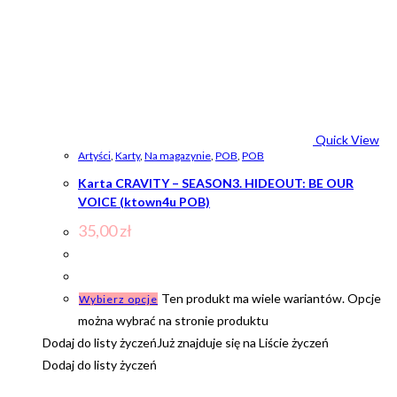
Quick View
Artyści
,
Karty
,
Na magazynie
,
POB
,
POB
Karta CRAVITY – SEASON3. HIDEOUT: BE OUR
VOICE (ktown4u POB)
35,00
zł
Ten produkt ma wiele wariantów. Opcje
Wybierz opcje
można wybrać na stronie produktu
Dodaj do listy życzeń
Już znajduje się na Liście życzeń
Dodaj do listy życzeń