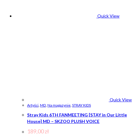
Quick View
Quick View
Artyści
,
MD
,
Na magazynie
,
STRAY KIDS
Stray Kids 6TH FANMEETING [STAY in Our Little
House] MD – SKZOO PLUSH VOICE
189,00
zł