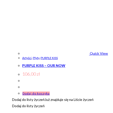
Quick View
Artyści
,
Płyty
,
PURPLE KISS
PURPLE KISS – OUR NOW
106,00
zł
Dodaj do koszyka
Dodaj do listy życzeń
Już znajduje się na Liście życzeń
Dodaj do listy życzeń