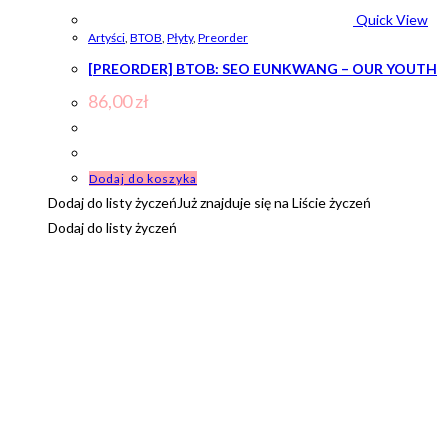
Quick View
Artyści
,
BTOB
,
Płyty
,
Preorder
[PREORDER] BTOB: SEO EUNKWANG – OUR YOUTH
86,00
zł
Dodaj do koszyka
Dodaj do listy życzeń
Już znajduje się na Liście życzeń
Dodaj do listy życzeń