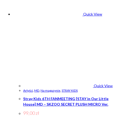
Quick View
Quick View
Artyści
,
MD
,
Na magazynie
,
STRAY KIDS
Stray Kids 6TH FANMEETING [STAY in Our Little
House] MD – SKZOO SECRET PLUSH MICRO Ver.
99,00
zł