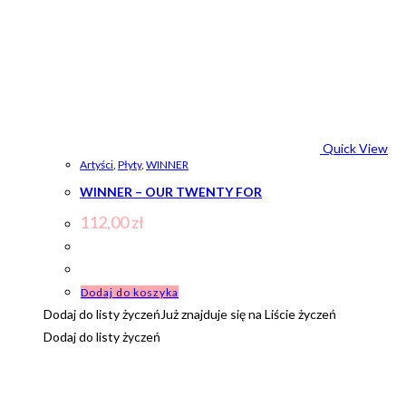
Quick View
Artyści
,
Płyty
,
WINNER
WINNER – OUR TWENTY FOR
112,00
zł
Dodaj do koszyka
Dodaj do listy życzeń
Już znajduje się na Liście życzeń
Dodaj do listy życzeń