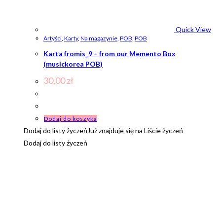
Quick View
Artyści
,
Karty
,
Na magazynie
,
POB
,
POB
Karta fromis_9 – from our Memento Box
(musickorea POB)
30,00
zł
Dodaj do koszyka
Dodaj do listy życzeń
Już znajduje się na Liście życzeń
Dodaj do listy życzeń