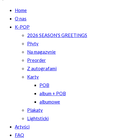
Home
O nas
K-POP
2026 SEASON’S GREETINGS
Płyty
Na magazynie
Preorder
Z autografami
Karty
POB
album + POB
albumowe
Plakaty
Lightsticki
Artyści
FAQ