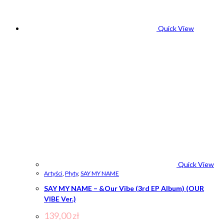
Quick View
Quick View
Artyści
,
Płyty
,
SAY MY NAME
SAY MY NAME – &Our Vibe (3rd EP Album) (OUR
VIBE Ver.)
139,00
zł