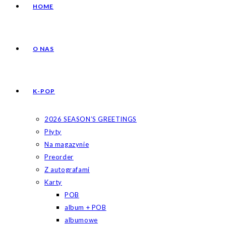
HOME
O NAS
K-POP
2026 SEASON’S GREETINGS
Płyty
Na magazynie
Preorder
Z autografami
Karty
POB
album + POB
albumowe