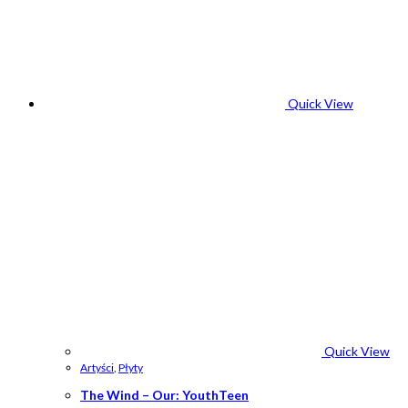
Quick View
Quick View
Artyści
,
Płyty
The Wind – Our: YouthTeen