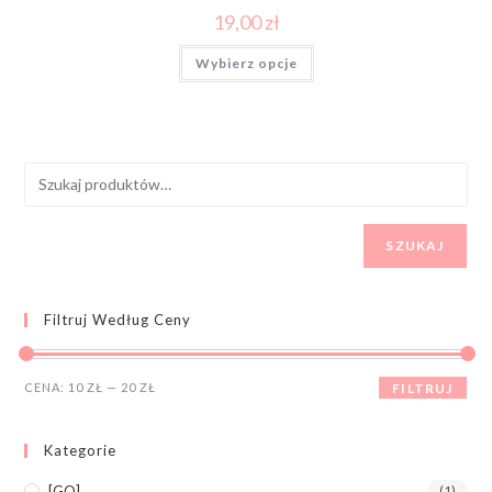
19,00
zł
Wybierz opcje
SZUKAJ
Filtruj Według Ceny
CENA:
10 ZŁ
—
20 ZŁ
FILTRUJ
Kategorie
[GO]
(1)