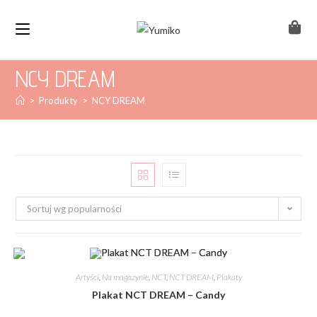
NCY DREAM
>
Produkty
>
NCY DREAM
Sortuj wg popularności
Artyści
,
Na magazynie
,
NCT
,
NCT DREAM
,
Plakaty
Plakat NCT DREAM – Candy