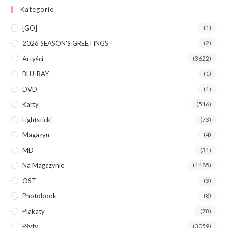
Kategorie
[GO]
(1)
2026 SEASON'S GREETINGS
(2)
Artyści
(3622)
BLU-RAY
(1)
DVD
(1)
Karty
(516)
Lightsticki
(73)
Magazyn
(4)
MD
(31)
Na Magazynie
(1185)
OST
(3)
Photobook
(8)
Plakaty
(78)
Płyty
(3059)