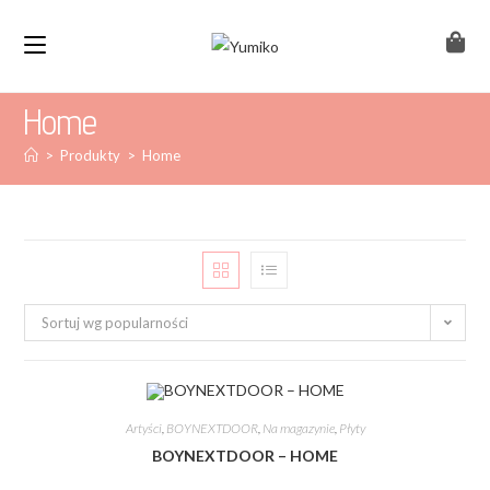
Home
>
Produkty
>
Home
Sortuj wg popularności
Artyści
,
BOYNEXTDOOR
,
Na magazynie
,
Płyty
BOYNEXTDOOR – HOME