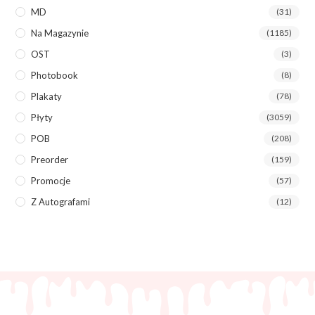
MD
(31)
Na Magazynie
(1185)
OST
(3)
Photobook
(8)
Plakaty
(78)
Płyty
(3059)
POB
(208)
Preorder
(159)
Promocje
(57)
Z Autografami
(12)