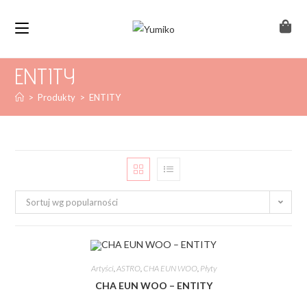
ENTITY
>
Produkty
>
ENTITY
Sortuj wg popularności
Artyści
,
ASTRO
,
CHA EUN WOO
,
Płyty
CHA EUN WOO – ENTITY