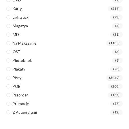
Karty
(516)
Lightsticki
(73)
Magazyn
(4)
MD
(31)
Na Magazynie
(1185)
OST
(3)
Photobook
(8)
Plakaty
(78)
Płyty
(3059)
POB
(208)
Preorder
(165)
Promocje
(57)
Z Autografami
(12)