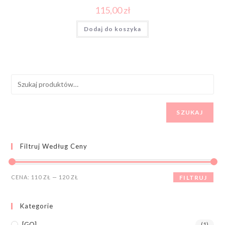
115,00
zł
Dodaj do koszyka
SZUKAJ
Filtruj Według Ceny
CENA:
110 ZŁ
—
120 ZŁ
FILTRUJ
Kategorie
[GO]
(1)