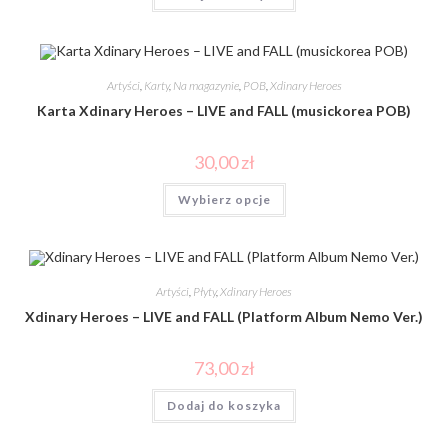
Artyści
,
Karty
,
Na magazynie
,
POB
,
Xdinary Heroes
Karta Xdinary Heroes – LIVE and FALL (musickorea POB)
30,00
zł
Wybierz opcje
Artyści
,
Płyty
,
Xdinary Heroes
Xdinary Heroes – LIVE and FALL (Platform Album Nemo Ver.)
73,00
zł
Dodaj do koszyka