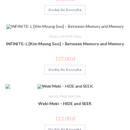
Dodaj do koszyka
Artyści
,
INFINITE
,
Płyty
INFINITE: L [Kim Myung Soo] – Between Memory and Memory
127,00
zł
Dodaj do koszyka
Artyści
,
Płyty
,
Weki Meki
Weki Meki – HIDE and SEEK
113,00
zł
Dodaj do koszyka