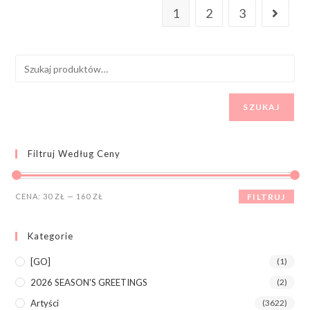
1
2
3
SZUKAJ
Filtruj Według Ceny
CENA:
30 ZŁ
—
160 ZŁ
FILTRUJ
Kategorie
[GO]
(1)
2026 SEASON'S GREETINGS
(2)
Artyści
(3622)