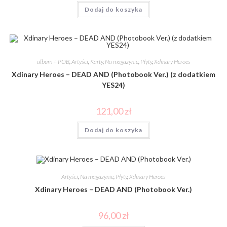
Dodaj do koszyka
album + POB
,
Artyści
,
Karty
,
Na magazynie
,
Płyty
,
Xdinary Heroes
Xdinary Heroes – DEAD AND (Photobook Ver.) (z dodatkiem
YES24)
121,00
zł
Dodaj do koszyka
Artyści
,
Na magazynie
,
Płyty
,
Xdinary Heroes
Xdinary Heroes – DEAD AND (Photobook Ver.)
96,00
zł