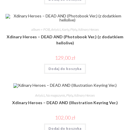
album + POB
,
Artyści
,
Karty
,
Płyty
,
Xdinary Heroes
Xdinary Heroes – DEAD AND (Photobook Ver.) (z dodatkiem
hellolive)
129,00
zł
Dodaj do koszyka
Artyści
,
Na magazynie
,
Płyty
,
Xdinary Heroes
Xdinary Heroes – DEAD AND (Illustration Keyring Ver.)
102,00
zł
Dodaj do koszyka