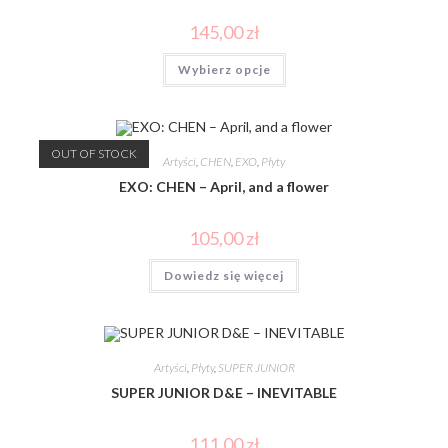
145,00
zł
Wybierz opcje
OUT OF STOCK
Artyści
,
CHEN
,
EXO
,
Płyty
EXO: CHEN – April, and a flower
105,00
zł
Dowiedz się więcej
Artyści
,
Płyty
,
SUPER JUNIOR
SUPER JUNIOR D&E – INEVITABLE
111,00
zł