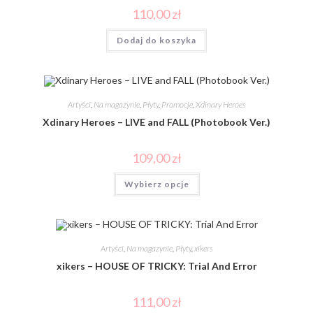
110,00
zł
Dodaj do koszyka
Artyści
,
Na magazynie
,
Płyty
,
Promocje
,
Xdinary Heroes
Xdinary Heroes – LIVE and FALL (Photobook Ver.)
109,00
zł
Wybierz opcje
Artyści
,
Na magazynie
,
Płyty
,
xikers
xikers – HOUSE OF TRICKY: Trial And Error
111,00
zł