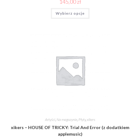
145,00
zł
Wybierz opcje
Artyści
,
Na magazynie
,
Płyty
,
xikers
xikers – HOUSE OF TRICKY: Trial And Error (z dodatkiem
applemusic)