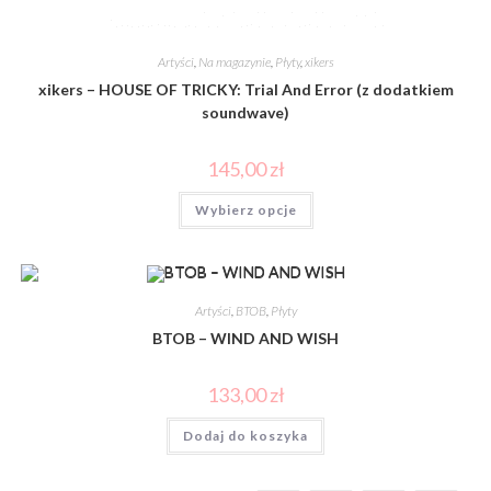
Artyści
,
Na magazynie
,
Płyty
,
xikers
xikers – HOUSE OF TRICKY: Trial And Error (z dodatkiem
soundwave)
145,00
zł
Wybierz opcje
Artyści
,
BTOB
,
Płyty
BTOB – WIND AND WISH
133,00
zł
Dodaj do koszyka