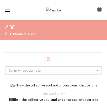
and
>
Produkty
>
and
Sortuj wg popularności
Artyści
,
Billlie
,
Płyty
Billlie – the collective soul and unconscious: chapter one