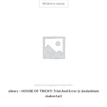
Wybierz opcje
Artyści
,
Na magazynie
,
Płyty
,
xikers
xikers – HOUSE OF TRICKY: Trial And Error (z dodatkiem
makestar)