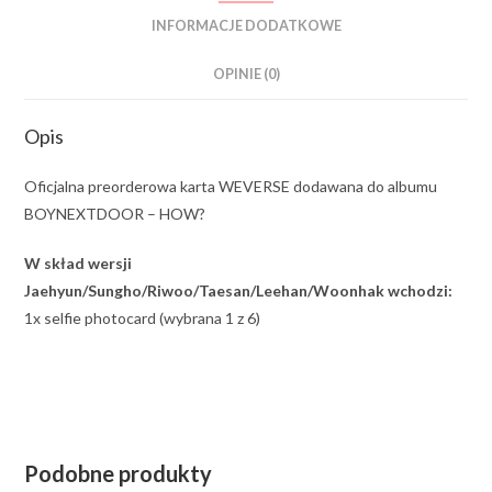
INFORMACJE DODATKOWE
OPINIE (0)
Opis
Oficjalna preorderowa karta WEVERSE dodawana do albumu
BOYNEXTDOOR – HOW?
W skład wersji
Jaehyun/Sungho/Riwoo/Taesan/Leehan/Woonhak wchodzi:
1x selfie photocard (wybrana 1 z 6)
Podobne produkty