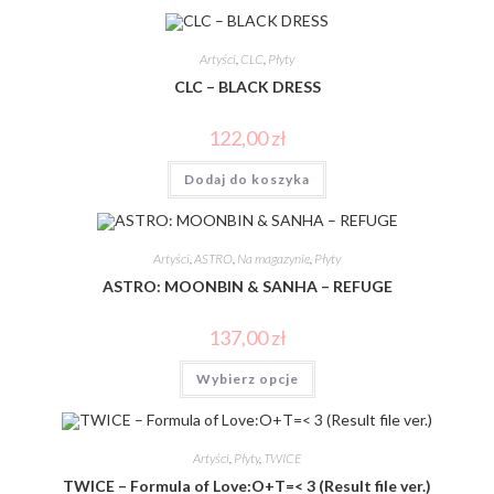
Artyści
,
CLC
,
Płyty
CLC – BLACK DRESS
122,00
zł
Dodaj do koszyka
Artyści
,
ASTRO
,
Na magazynie
,
Płyty
ASTRO: MOONBIN & SANHA – REFUGE
137,00
zł
Wybierz opcje
Artyści
,
Płyty
,
TWICE
TWICE – Formula of Love:O+T=< 3 (Result file ver.)