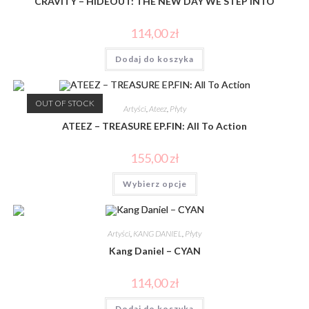
CRAVITY – HIDEOUT: THE NEW DAY WE STEP INTO
114,00
zł
Dodaj do koszyka
OUT OF STOCK
Artyści
,
Ateez
,
Płyty
ATEEZ – TREASURE EP.FIN: All To Action
155,00
zł
Wybierz opcje
Artyści
,
KANG DANIEL
,
Płyty
Kang Daniel – CYAN
114,00
zł
Dodaj do koszyka