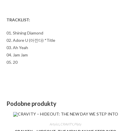
TRACKLIST:
01. Shining Diamond
02. Adore U (아낀다) *Title
03. Ah Yeah
04. Jam Jam
05. 20
Podobne produkty
Artyści
,
CRAVITY
,
Płyty