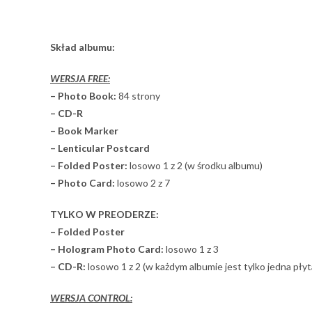
Skład albumu:
WERSJA FREE:
– Photo Book:
84 strony
– CD-R
– Book Marker
– Lenticular Postcard
– Folded Poster:
losowo 1 z 2 (w środku albumu)
– Photo Card:
losowo 2 z 7
TYLKO W PREODERZE:
– Folded Poster
– Hologram Photo Card:
losowo 1 z 3
– CD-R:
losowo 1 z 2 (w każdym albumie jest tylko jedna płyt
WERSJA CONTROL: