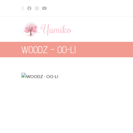
WOODZ – OO-LI