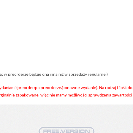
a; w preorderze będzie ona inna niż w sprzedaży regularnej)
daniami (preorder/po preorderze/ponowne wydanie). Na rodzaj i ilość 
yginalnie zapakowane, więc nie mamy możliwości sprawdzenia zawartości