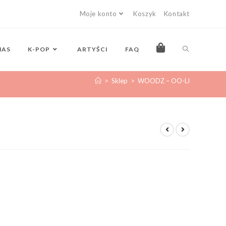
Moje konto
Koszyk
Kontakt
NAS
K-POP
ARTYŚCI
FAQ
>
Sklep
>
WOODZ – OO-LI