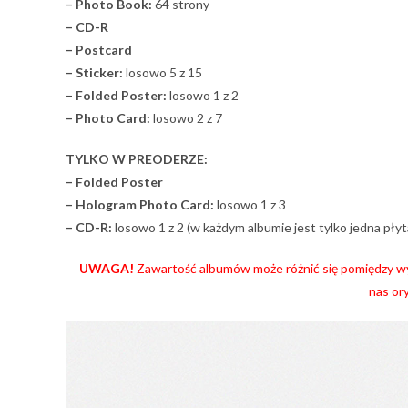
– Photo Book:
64 strony
– CD-R
– Postcard
– Sticker:
losowo 5 z 15
– Folded Poster:
losowo 1 z 2
– Photo Card:
losowo 2 z 7
TYLKO W PREODERZE:
– Folded Poster
– Hologram Photo Card:
losowo 1 z 3
– CD-R:
losowo 1 z 2 (w każdym albumie jest tylko jedna płyt
UWAGA!
Zawartość albumów może różnić się pomiędzy wy
nas or