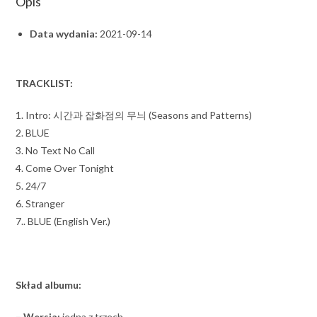
Opis
Data wydania:
2021-09-14
TRACKLIST:
1. Intro: 시간과 잡화점의 무늬 (Seasons and Patterns)
2. BLUE
3. No Text No Call
4. Come Over Tonight
5. 24/7
6. Stranger
7.. BLUE (English Ver.)
Skład albumu:
– Wersja:
jedna z trzech