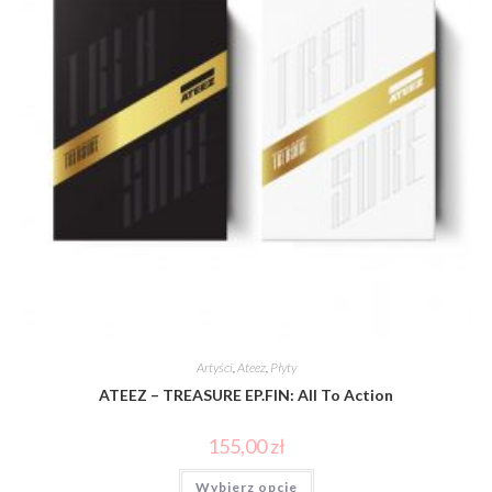
Artyści
,
Ateez
,
Płyty
ATEEZ – TREASURE EP.FIN: All To Action
155,00
zł
Wybierz opcje