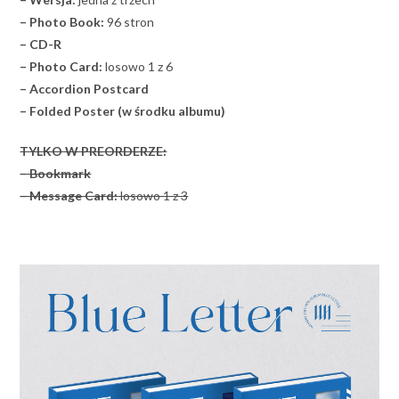
– Photo Book:
96 stron
– CD-R
– Photo Card:
losowo 1 z 6
– Accordion Postcard
– Folded Poster (w środku albumu)
TYLKO W PREORDERZE:
– Bookmark
– Message Card:
losowo 1 z 3