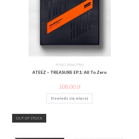
Artyści
,
Ateez
,
Płyty
ATEEZ – TREASURE EP.1: All To Zero
108,00
zł
Dowiedz się więcej
OUT OF STOCK