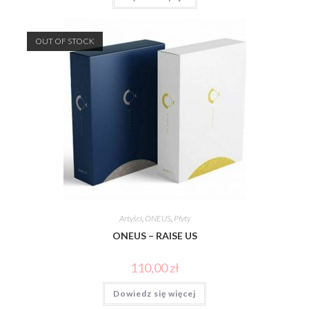
OUT OF STOCK
Artyści
,
ONEUS
,
Płyty
ONEUS – RAISE US
110,00
zł
Dowiedz się więcej