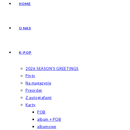
HOME
O NAS
K-POP
2026 SEASON’S GREETINGS
Płyty
Na magazynie
Preorder
Z autografami
Karty
POB
album + POB
albumowe