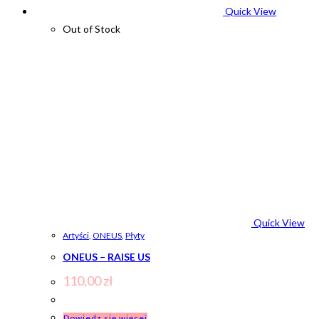
Quick View
Out of Stock
Quick View
Artyści
,
ONEUS
,
Płyty
ONEUS – RAISE US
110,00
zł
Dowiedz się więcej