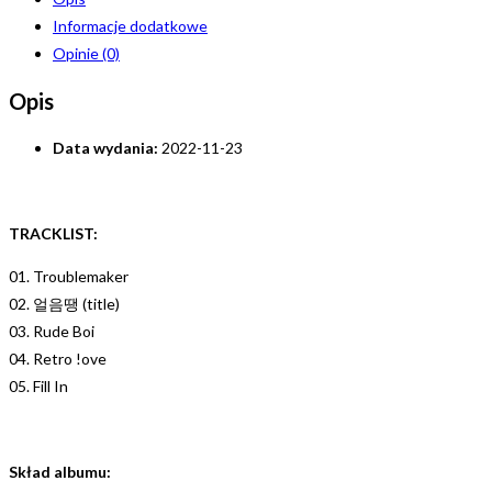
Informacje dodatkowe
Opinie (0)
Opis
Data wydania:
2022-11-23
TRACKLIST:
01. Troublemaker
02. 얼음땡 (title)
03. Rude Boi
04. Retro !ove
05. Fill In
Skład albumu: