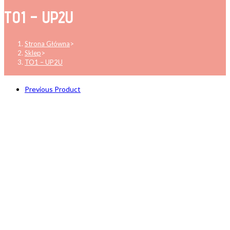
TO1 – UP2U
Strona Główna
>
Sklep
>
TO1 – UP2U
Previous Product