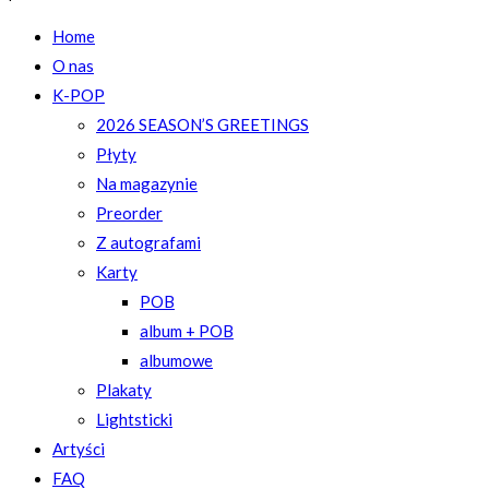
Home
O nas
K-POP
2026 SEASON’S GREETINGS
Płyty
Na magazynie
Preorder
Z autografami
Karty
POB
album + POB
albumowe
Plakaty
Lightsticki
Artyści
FAQ