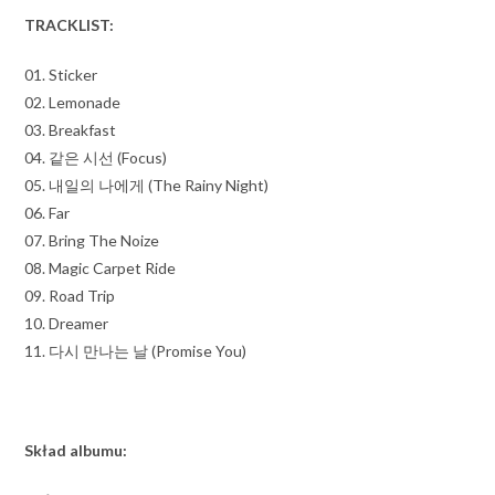
TRACKLIST:
01. Sticker
02. Lemonade
03. Breakfast
04. 같은 시선 (Focus)
05. 내일의 나에게 (The Rainy Night)
06. Far
07. Bring The Noize
08. Magic Carpet Ride
09. Road Trip
10. Dreamer
11. 다시 만나는 날 (Promise You)
Skład albumu: