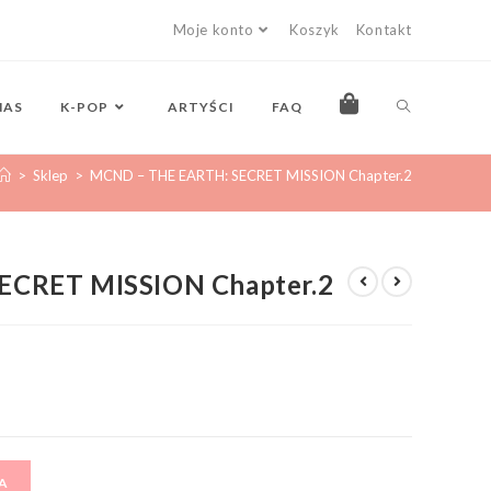
Moje konto
Koszyk
Kontakt
NAS
K-POP
ARTYŚCI
FAQ
>
Sklep
>
MCND – THE EARTH: SECRET MISSION Chapter.2
ECRET MISSION Chapter.2
A