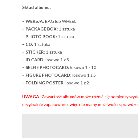
Skład albumu:
– WERSJA:
BAG lub WHEEL
– PACKAGE BOX
: 1 sztuka
– PHOTO BOOK:
1 sztuka
– CD:
1 sztuka
– STICKER:
1 sztuka
– ID CARD:
losowo 1 z 5
– SELFIE PHOTOCARD:
losowo 1 z 10
– FIGURE PHOTOCARD:
losowo 1 z 5
– FOLDING POSTER:
losowo 1 z 2
UWAGA!
Zawartość albumów może różnić się pomiędzy wyda
oryginalnie zapakowane, więc nie mamy możliwości sprawdze