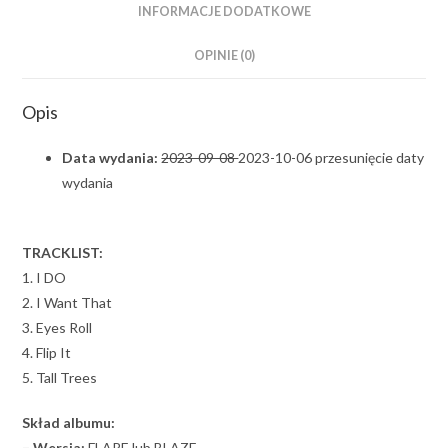
INFORMACJE DODATKOWE
OPINIE (0)
Opis
Data wydania:
2023-09-08
2023-10-06 przesunięcie daty
wydania
TRACKLIST:
1. I DO
2. I Want That
3. Eyes Roll
4. Flip It
5. Tall Trees
Skład albumu:
– Wersja:
FLARE lub BLAZE