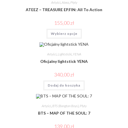
Artyści
,
Ateez
,
Płyty
ATEEZ – TREASURE EP.FIN: All To Action
155,00
zł
Wybierz opcje
Artyści
,
Lightsticki
,
YENA
Oficjalny lightstick YENA
340,00
zł
Dodaj do koszyka
Artyści
,
BTS (Bangtan Boys)
,
Płyty
BTS – MAP OF THE SOUL: 7
139,00
zł