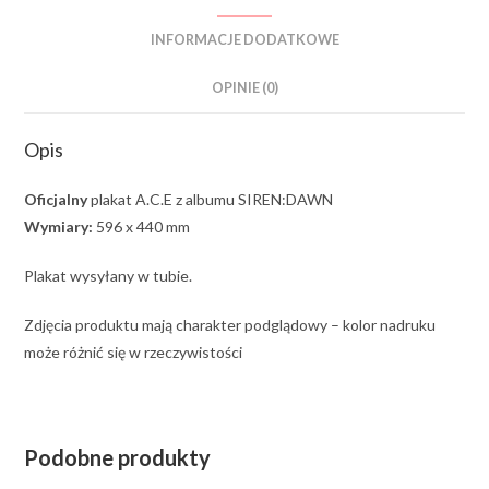
INFORMACJE DODATKOWE
OPINIE (0)
Opis
Oficjalny
plakat A.C.E z albumu SIREN:DAWN
Wymiary:
596 x 440 mm
Plakat wysyłany w tubie.
Zdjęcia produktu mają charakter podglądowy – kolor nadruku
może różnić się w rzeczywistości
Podobne produkty