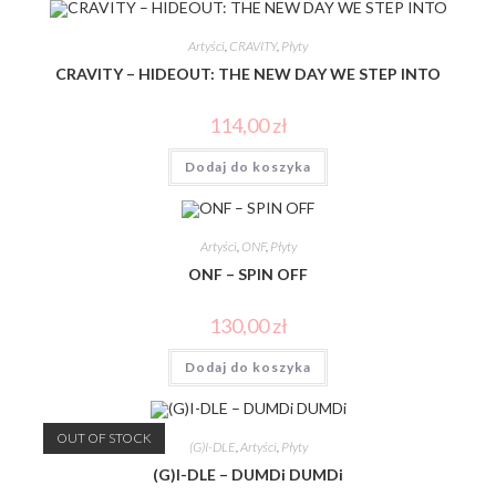
Artyści
,
CRAVITY
,
Płyty
CRAVITY – HIDEOUT: THE NEW DAY WE STEP INTO
114,00
zł
Dodaj do koszyka
Artyści
,
ONF
,
Płyty
ONF – SPIN OFF
130,00
zł
Dodaj do koszyka
OUT OF STOCK
(G)I-DLE
,
Artyści
,
Płyty
(G)I-DLE – DUMDi DUMDi