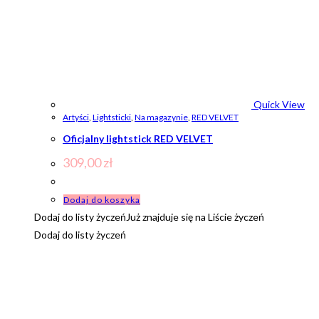
Quick View
Artyści
,
Lightsticki
,
Na magazynie
,
RED VELVET
Oficjalny lightstick RED VELVET
309,00
zł
Dodaj do koszyka
Dodaj do listy życzeń
Już znajduje się na Liście życzeń
Dodaj do listy życzeń