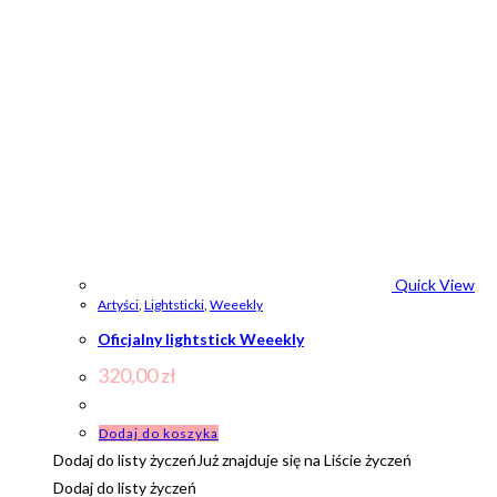
Quick View
Artyści
,
Lightsticki
,
Weeekly
Oficjalny lightstick Weeekly
320,00
zł
Dodaj do koszyka
Dodaj do listy życzeń
Już znajduje się na Liście życzeń
Dodaj do listy życzeń