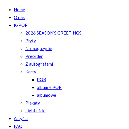
Home
O nas
K-POP
2026 SEASON’S GREETINGS
Płyty
Na magazynie
Preorder
Z autografami
Karty
POB
album + POB
albumowe
Plakaty
Lightsticki
Artyści
FAQ