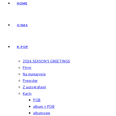
HOME
O NAS
K-POP
2026 SEASON’S GREETINGS
Płyty
Na magazynie
Preorder
Z autografami
Karty
POB
album + POB
albumowe