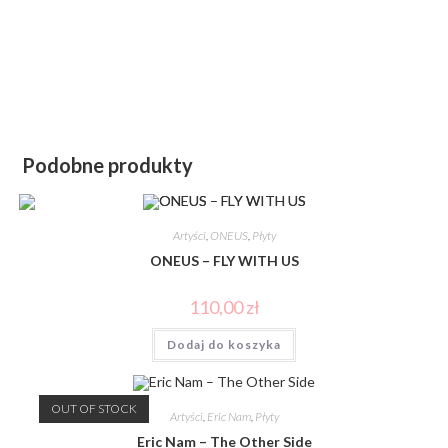
Podobne produkty
Artyści
,
ONEUS
,
Płyty
ONEUS – FLY WITH US
110,00
zł
Dodaj do koszyka
OUT OF STOCK
Artyści
,
Eric Nam
,
Płyty
Eric Nam – The Other Side