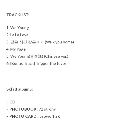
TRACKLIST:
1. We Young
2. La La Love
3. 같은 시간 같은 자리(Walk you home)
4. My Page
5. We Young(青春漾) (Chinese ver.)
6. [Bonus Track] Trigger the fever
Skład albumu:
– CD
– PHOTOBOOK:
72 strony
– PHOTO CARD:
losowo 1 z 6