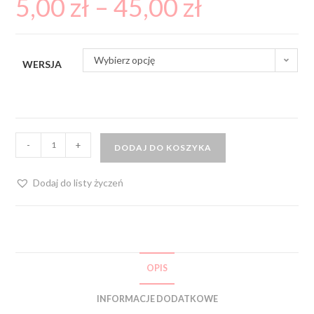
5,00
zł
–
45,00
zł
Wybierz opcję
WERSJA
-
+
DODAJ DO KOSZYKA
Dodaj do listy życzeń
OPIS
INFORMACJE DODATKOWE