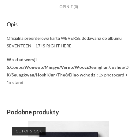
OPINIE (0)
Opis
Oficjalna preorderowa karta WEVERSE dodawana do albumu
SEVENTEEN – 17 IS RIGHT HERE
W skład wersji
S.Coups/Wonwoo/Mingyu/Verno/Woozi/Jeonghan/Joshua/D
K/Seungkwan/Hoshi/Jun/The8/Dino wchodzi:
1x photocard +
1x stand
Podobne produkty
OUT OF STOCK