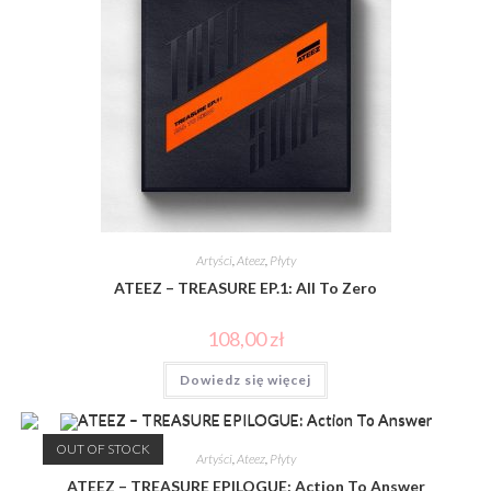
Artyści
,
Ateez
,
Płyty
ATEEZ – TREASURE EP.1: All To Zero
108,00
zł
Dowiedz się więcej
OUT OF STOCK
Artyści
,
Ateez
,
Płyty
ATEEZ – TREASURE EPILOGUE: Action To Answer