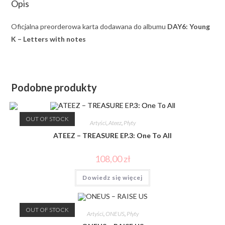
Opis
Oficjalna preorderowa karta dodawana do albumu
DAY6: Young
K – Letters with notes
Podobne produkty
OUT OF STOCK
Artyści
,
Ateez
,
Płyty
ATEEZ – TREASURE EP.3: One To All
108,00
zł
Dowiedz się więcej
OUT OF STOCK
Artyści
,
ONEUS
,
Płyty