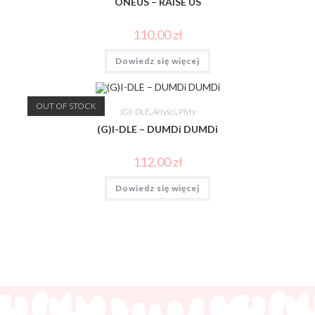
ONEUS – RAISE US
110,00
zł
Dowiedz się więcej
OUT OF STOCK
(G)I-DLE
,
Artyści
,
Płyty
(G)I-DLE – DUMDi DUMDi
112,00
zł
Dowiedz się więcej