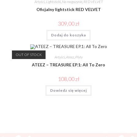
Artyści
,
Lightsticki
,
Na magazynie
,
RED VELVET
Oficjalny lightstick RED VELVET
309,00
zł
Dodaj do koszyka
OUT OF STOCK
Artyści
,
Ateez
,
Płyty
ATEEZ – TREASURE EP.1: All To Zero
108,00
zł
Dowiedz się więcej