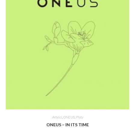
Artyści
,
ONEUS
,
Płyty
ONEUS – IN ITS TIME