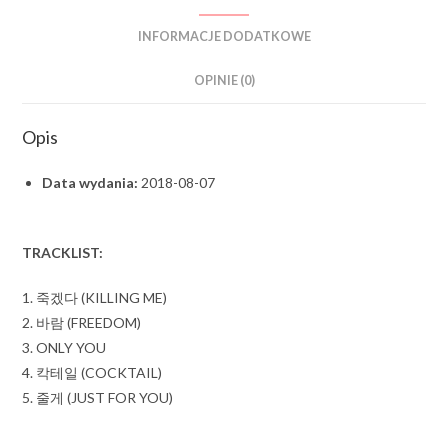
INFORMACJE DODATKOWE
OPINIE (0)
Opis
Data wydania:
2018-08-07
TRACKLIST:
1. 죽겠다 (KILLING ME)
2. 바람 (FREEDOM)
3. ONLY YOU
4. 칵테일 (COCKTAIL)
5. 줄게 (JUST FOR YOU)