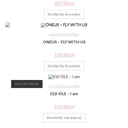
107,00
zł
Dodaj do koszyka
Artyści
,
ONEUS
,
Płyty
ONEUS – FLY WITH US
110,00
zł
Dodaj do koszyka
OUT OF STOCK
(G)I-DLE
,
Artyści
,
Płyty
(G)I-DLE – I am
117,00
zł
Dowiedz się więcej