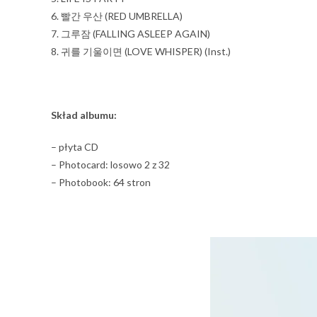
6. 빨간 우산 (RED UMBRELLA)
7. 그루잠 (FALLING ASLEEP AGAIN)
8. 귀를 기울이면 (LOVE WHISPER) (Inst.)
Skład albumu:
– płyta CD
– Photocard: losowo 2 z 32
– Photobook: 64 stron