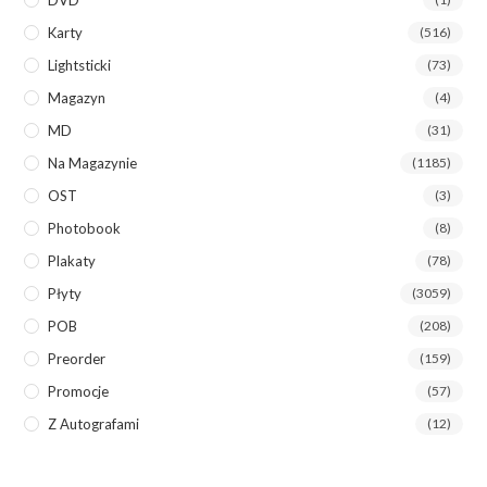
Karty
(516)
Lightsticki
(73)
Magazyn
(4)
MD
(31)
Na Magazynie
(1185)
OST
(3)
Photobook
(8)
Plakaty
(78)
Płyty
(3059)
POB
(208)
Preorder
(159)
Promocje
(57)
Z Autografami
(12)